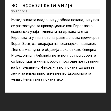
во Евроазиската унија
30.10.2019
Македонската влада ниту добила покана, ниту пак
се размислува за приклучување кон Евроазиска
економска унија, иднината на државата е во
Европската унија, потенцираше денеска премиерот
Зоран Заев, одговарајќи на новинарско прашање.
Дел од медиумите објавија дека откако Северна
Македонија и Албанија не ги почнаа преговорите
со Европската унија, рускиот постојан претставник
на ЕУ, Владимир Чижов упатил покана до двете
земји за нивно пристапување во Евроазиската
унија. „Нема таква покана, ако…