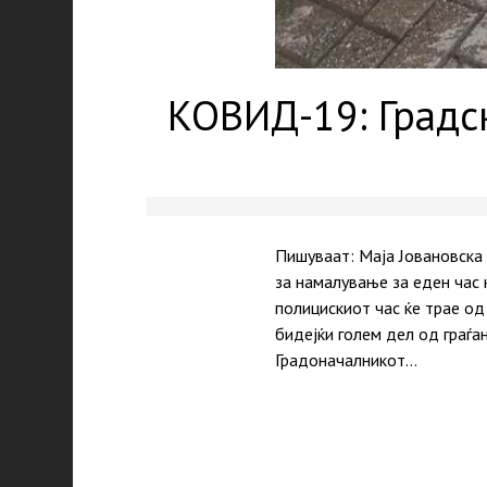
КОВИД-19: Градск
Пишуваат: Маја Јовановска
за намалување за еден час 
полицискиот час ќе трае о
бидејќи голем дел од граѓа
Градоначалникот…