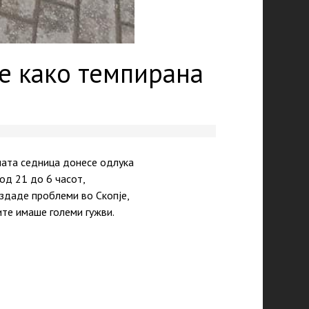
је како темпирана
ната седница донесе одлука
од 21 до 6 часот,
здаде проблеми во Скопје,
ите имаше големи гужви.