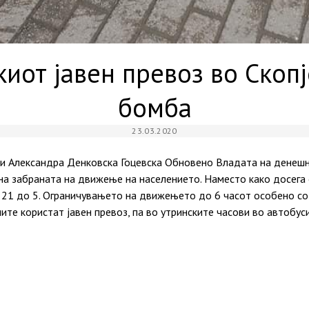
иот јавен превоз во Скоп
бомба
23.03.2020
 и Александра Денковска Гоцевска Обновено Владата на денеш
на забраната на движење на населението. Наместо како досега 
д 21 до 5. Ограничувањето на движењето до 6 часот особено со
ните користат јавен превоз, па во утринските часови во автобус