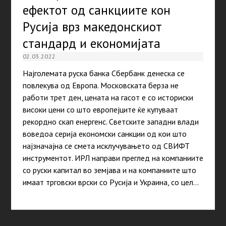
ефектот од санкциите кон
Русија врз македонскиот
стандард и економијата
02.03.2022
Најголемата руска банка Сбербанк денеска се
повлекува од Европа. Московската берза не
работи трет ден, цената на гасот е со историски
високи цени со што европејците ќе купуваат
рекордно скап енергенс. Светските западни влади
воведоа серија економски санкции од кои што
најзначајна се смета исклучувањето од СВИФТ
инструментот. ИРЛ направи преглед на компаниите
со руски капитал во земјава и на компаниите што
имаат трговски врски со Русија и Украина, со цел…