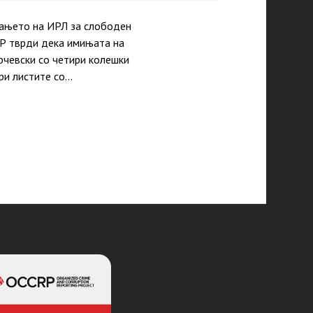
рањето на ИРЛ за слободен
ЗР тврди дека имињата на
рчевски со четири колешки
кри листите со…