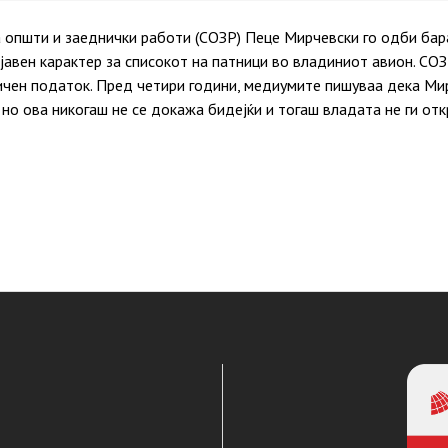
 општи и заеднички работи (СОЗР) Пеце Мирчевски го одби ба
јавен карактер за списокот на патници во владиниот авион. СО
ичен податок. Пред четири години, медиумите пишуваа дека Ми
но ова никогаш не се докажа бидејќи и тогаш владата не ги от