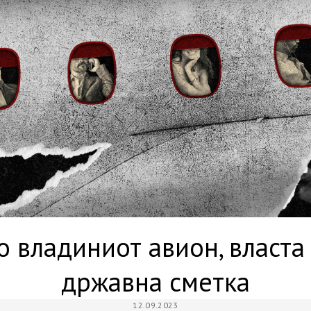
о владиниот авион, власта 
државна сметка
12.09.2023