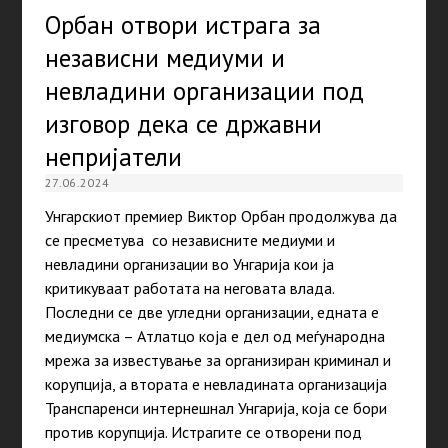
Орбан отвори истрага за
независни медиуми и
невладини организации под
изговор дека се државни
непријатели
27.06.2024
Унгарскиот премиер Виктор Орбан продолжува да
се пресметува со независните медиуми и
невладини организации во Унгарија кои ја
критикуваат работата на неговата влада.
Последни се две угледни организации, едната е
медиумска – Атлатцо која е дел од меѓународна
мрежа за известување за организиран криминал и
корупција, а втората е невладината организација
Транспаренси интернешнал Унгарија, која се бори
против корупција. Истрагите се отворени под