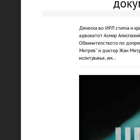
доку
Денеска во ИРЛ стигна и кр
адвокатот Асмир Алиспахиќ 
Обвинителството по допрен
Митрев“ и доктор Жан Митр
испитување, им…