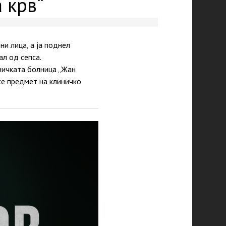
 крв“
и лица, а ја поднел
ал од сепса.
ничката болница „Жан
е предмет на клиничко