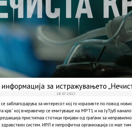
 информација за истражувањето „Нечист
18.07.2022
 се заблагодарува за интересот кој го изразивте по повод нови
 крв“ кој вчеравечер се емитуваше на МРТ1 и на ЈуТјуб канало
едакција пристигнаа стотици пријави од граѓани за неправилно
здравствен систем. ИРЛ е непрофитна организација со мал тим 