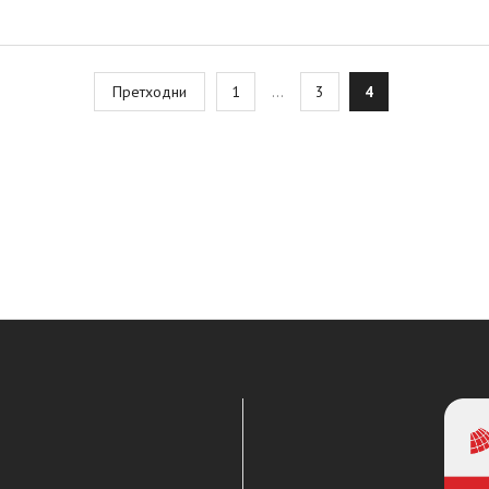
osts
Претходни
1
…
3
4
agination