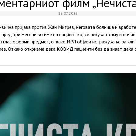
ментарниот филм „Нечиста
18.07.2022
ивична пријава против Жан Митрев, неговата болница и вработен
пред три месеци во име на пациент кој се лекувал таму и почин
 глас оформи предмет, откако ИРЛ објави истражување за кли
ев. Откако откривме дека КОВИД пациенти без да знаат дека с