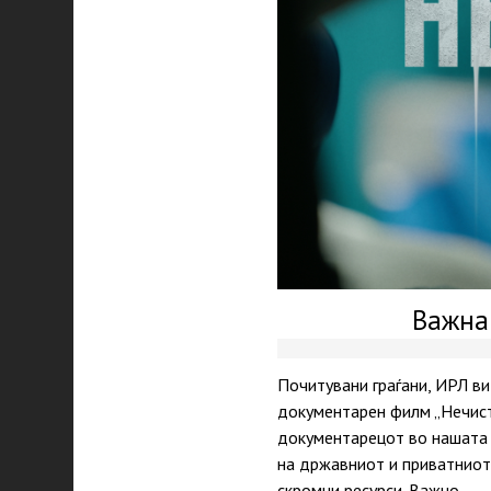
Важна
Почитувани граѓани, ИРЛ ви
документарен филм „Нечиста
документарецот во нашата р
на државниот и приватниот 
скромни ресурси. Важно…