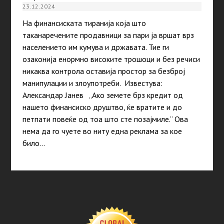
23.12.2024
На финансиската тиранија која што
таканаречените продавници за пари ја вршат врз
населението им кумува и државата. Тие ги
озаконија енормно високите трошоци и без речиси
никаква контрола оставија простор за безброј
манипулации и злоупотреби. Известува:
Александар Јанев „Ако земете брз кредит од
нашето финансиско друштво, ќе вратите и до
петпати повеќе од тоа што сте позајмиле.“ Ова
нема да го чуете во ниту една реклама за кое
било…