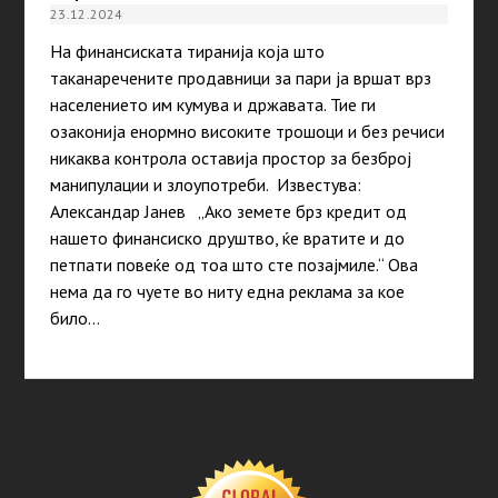
23.12.2024
На финансиската тиранија која што
таканаречените продавници за пари ја вршат врз
населението им кумува и државата. Тие ги
озаконија енормно високите трошоци и без речиси
никаква контрола оставија простор за безброј
манипулации и злоупотреби. Известува:
Александар Јанев „Ако земете брз кредит од
нашето финансиско друштво, ќе вратите и до
петпати повеќе од тоа што сте позајмиле.“ Ова
нема да го чуете во ниту една реклама за кое
било…