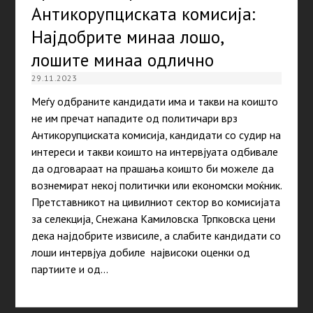
Антикорупциската комисија:
Најдобрите минаа лошо,
лошите минаа одлично
29.11.2023
Меѓу одбраните кандидати има и такви на коишто
не им пречат нападите од политичари врз
Антикорупциската комисија, кандидати со судир на
интереси и такви коишто на интервјуата одбивале
да одговараат на прашања коишто би можеле да
вознемират некој политички или економски моќник.
Претставникот на цивилниот сектор во комисијата
за селекција, Снежана Камиловска Трпковска цени
дека најдобрите извисиле, а слабите кандидати со
лоши интервјуа добиле највисоки оценки од
партиите и од…