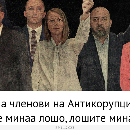
а членови на Антикорупци
е минаа лошо, лошите мин
29.11.2023