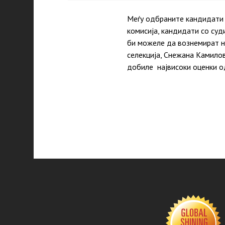
Меѓу одбраните кандидати 
комисија, кандидати со су
би можеле да вознемират не
селекција, Снежана Камилов
добиле највисоки оценки о