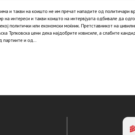
има и такви на коишто не им пречат нападите од политичари в
дир на интереси и такви коишто на интервјуата одбивале да од
кој политички или економски моќник. Претставникот на цивилн
ска Трпковска цени дека најдобрите извисиле, а слабите канди
д партиите и од…