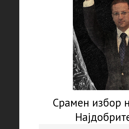
Срамен избор н
Најдобрит