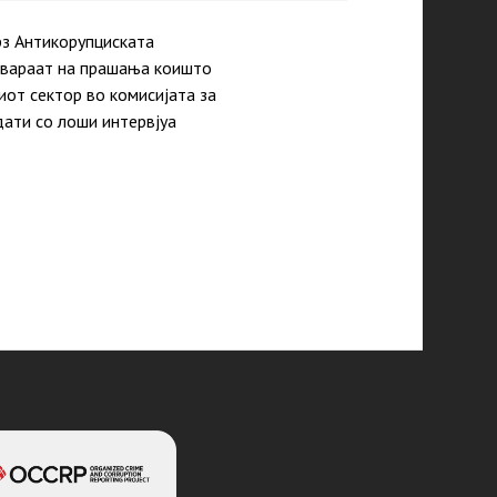
рз Антикорупциската
говараат на прашања коишто
иот сектор во комисијата за
дати со лоши интервјуа