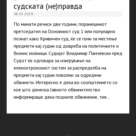
судската (не)правда
08.07.2019
По минати речиси две години, поранешниот
претседател на Основниот суд 1 или популарно
познат како Кривичен суд, ќе се гони за местење
предмети кај судии од довреба на политичките и
бизнис моќници. Судијат Владимир Панчевски пред
Судот ќе одговара за изигрување на
елеконтронскиот систем за распределба на
предмети кај судии поволни за одредени
обвинети. Интересно е дека во соопштението со
кое што денеска Јавното обвинителство
информираше дека поднеле обвинение, тие…