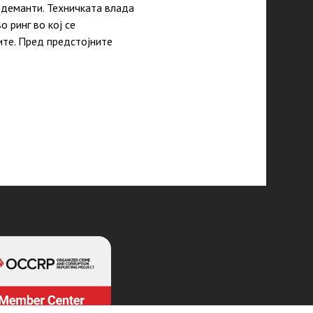
а деманти. Техничката влада
 ринг во кој се
те. Пред предстојните