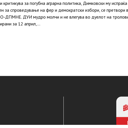
ки критикува за погубна аграрна политика, Димковски му испраќ
н за спроведување на фер и демократски избори, се претвори во
-ДПМНЕ. ДУИ мудро молчи и не влегува во дуелот на тролови
ирани за 12 април,…