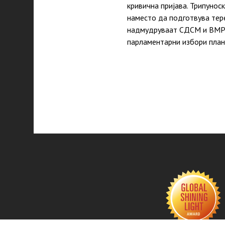
кривична пријава. Трипунос
наместо да подготвува тере
надмудруваат СДСМ и ВМРО
парламентарни избори план