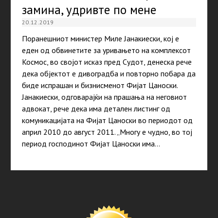
замина, удривте по мене
20.12.2019
Поранешниот министер Миле Јанакиески, кој е
еден од обвинетите за уривањето на комплексот
Космос, во својот исказ пред Судот, денеска рече
дека објектот е дивоградба и повторно побара да
биде испрашан и бизнисменот Фијат Цаноски.
Јанакиески, одговарајќи на прашања на неговиот
адвокат, рече дека има детален листинг од
комуникацијата на Фијат Цаноски во периодот од
април 2010 до август 2011. „Многу е чудно, во тој
период господинот Фијат Цаноски има…