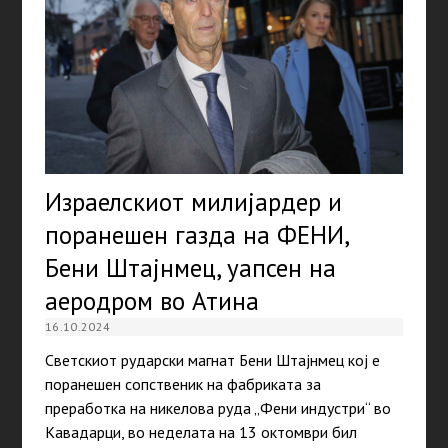
Израелскиот милијардер и
поранешен газда на ФЕНИ,
Бени Штајнмец, уапсен на
аеродром во Атина
16.10.2024
Светскиот рударски магнат Бени Штајнмец кој е
поранешен сопственик на фабриката за
преработка на никелова руда „Фени индустри“ во
Кавадарци, во неделата на 13 октомври бил