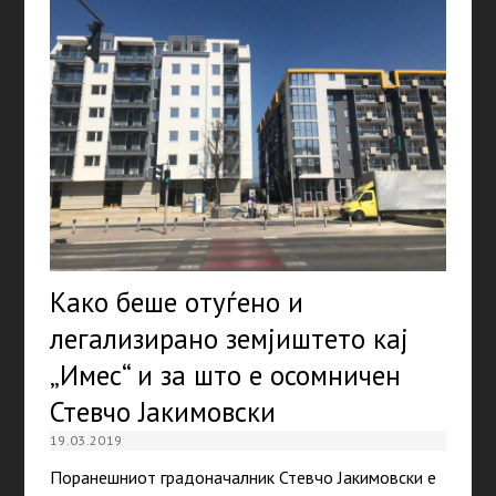
Како беше отуѓено и
легализирано земјиштето кај
„Имес“ и за што е осомничен
Стевчо Јакимовски
19.03.2019
Поранешниот градоначалник Стевчо Јакимовски е