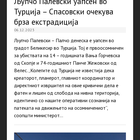
Љупчо Палевски уапсен во
Турција – Спасовски очекува
брза екстрадиција
06.12.2023
Љупчо Палевски – Палчо денеска е уапсен во
градот Беликесир во Турција. Тој е првоосомничен
за убиствата на 14 – годишната Вања Ѓорчевска
од Скопје и 74-годишниот Панче Жежовски од
Велес. „Колегите од Турција не известија дека
креаторот, планерот, главниот координатор и
директниот извршител на овие кривични дела е
фатен и лишен од слобода на нивна територија,
идентично со нашите оперативни сознанија на
патеката на движењето на осомничениот“,
соопшти министерот…