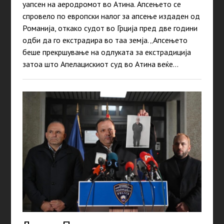
уапсен на аеродромот во Атина. Апсењето се
спровело по европски налог за апсење издаден од
Романија, откако судот во Грција пред две години
одби да го екстрадира во таа земја. „Апсењето
беше прекршување на одлуката за екстрадиција
затоа што Апелацискиот суд во Атина веќе…