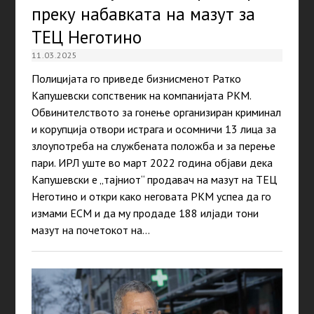
преку набавката на мазут за
ТЕЦ Неготино
11.03.2025
Полицијата го приведе бизнисменот Ратко
Капушевски сопственик на компанијата РКМ.
Обвинителството за гонење организиран криминал
и корупција отвори истрага и осомничи 13 лица за
злоупотреба на службената положба и за перење
пари. ИРЛ уште во март 2022 година објави дека
Капушевски е „тајниот“ продавач на мазут на ТЕЦ
Неготино и откри како неговата РКМ успеа да го
измами ЕСМ и да му продаде 188 илјади тони
мазут на почетокот на…