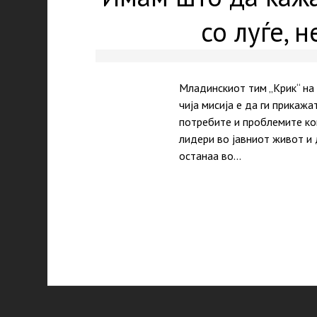
со луѓе, 
Младинскиот тим „Крик“ на 
чија мисија е да ги прикаж
потребите и проблемите кои
лидери во јавниот живот и 
останаа во…