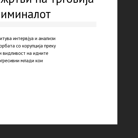
криминалот
итува интервјуа и анализи
орбата со корупција преку
и видливост на идните
огресивни млади кои