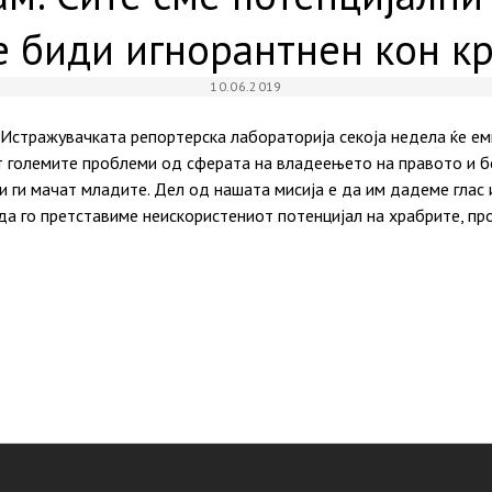
не биди игнорантнен кон 
10.06.2019
Истражувачката репортерска лабораторија секоја недела ќе ем
ат големите проблеми од сферата на владеењето на правото и б
 ги мачат младите. Дел од нашата мисија е да им дадеме глас 
да го претставиме неискористениот потенцијал на храбрите, пр