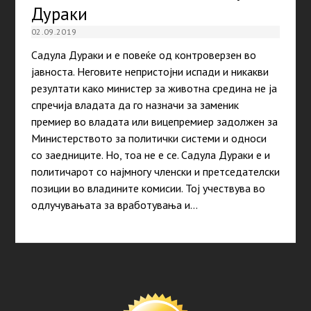
Дураки
02.09.2019
Садула Дураки и е повеќе од контроверзен во
јавноста. Неговите непристојни испади и никакви
резултати како министер за животна средина не ја
спречија владата да го назначи за заменик
премиер во владата или вицепремиер задолжен за
Министерството за политички системи и односи
со заедниците. Но, тоа не е се. Садула Дураки е и
политичарот со најмногу членски и претседателски
позиции во владините комисии. Тој учествува во
одлучувањата за вработувања и…