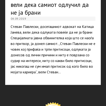
вели дека самиот одлучил да
не ја брани
04.09.2019
Стеван Павлески, досегашниот адвокат на Катица
Јанева, вели дека одлуката повеќе да не ја брани
Специјалната јавна обвинителка која што се наоѓа
во притвор, ја донел самиот. „Стеван Павлески не е
човек кој прифаќа и трпи притисоци, одлуката ја
донесов од лични причини и ниту е поврзана со
судир на интереси, ниту со какви било притисоци,
јас никогаш не сум имал притисок од кого било во
мојата кариера“, вели Стеван…