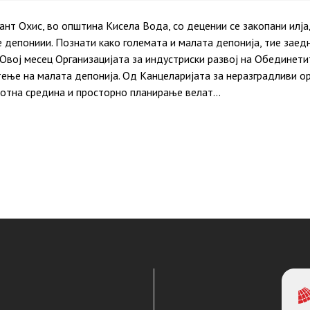
ант Охис, во општина Кисела Вода, со децении се закопани илј
 депониии. Познати како големата и малата депонија, тие заед
Овој месец Организацијата за индустриски развој на Обединет
тење на малата депонија. Од Канцеларијата за неразградливи о
отна средина и просторно планирање велат…