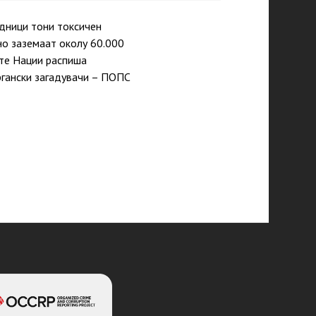
адници тони токсичен
но заземаат околу 60.000
ите Нации распиша
ргански загадувачи – ПОПС