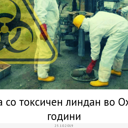
 со токсичен линдан во Ох
години
25.10.2019