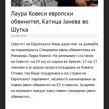
Лаура Ковеси европски
обвинител, Катица Јанева во
Шутка
19.09.2019
Советот на Европската Унија даде глас за доверба
на поранешната Специјална јавна обвинителка на
Романија, Лаура Ковеси. На денешниот состанок
на Советот на ЕУ кој се одржа во Брисел, 17 од 22
членови и ја дадоа својата поддршка на Ковеси.
Откако таа беше поддржана и од страна на
Европскиот парламент, нејзиното назначување за
главен јавен обвинител на ЕУ е извесно. За време
на нејзиниот мандат како главен специјален јавен
обвинител,…