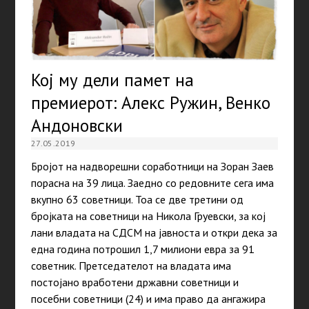
Кој му дели памет на
премиерот: Алекс Ружин, Венко
Андоновски
27.05.2019
Бројот на надворешни соработници на Зоран Заев
порасна на 39 лица. Заедно со редовните сега има
вкупно 63 советници. Тоа се две третини од
бројката на советници на Никола Груевски, за кој
лани владата на СДСМ на јавноста и откри дека за
една година потрошил 1,7 милиони евра за 91
советник. Претседателот на владата има
постојано вработени државни советници и
посебни советници (24) и има право да ангажира