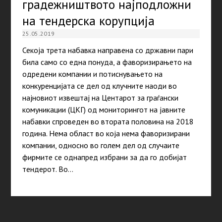
градежништвото најподложни
на тендерска корупција
25.05.2019
Секоја трета набавка направена со државни пари
била само со една понуда, а фаворизирањето на
одредени компании и потиснувањето на
конкуренцијата се дел од клучните наоди во
најновиот извештај на Центарот за граѓански
комуникации (ЦКГ) од мониторингот на јавните
набавки спроведен во втората половина на 2018
година. Нема област во која нема фаворизирани
компании, односно во голем дел од случаите
фирмите се однапред избрани за да го добијат
тендерот. Во…