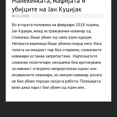
Манекенката, мафијата и
убијците на Јан Куцијак
05.11.2018
Во втората половина на февруари 2018 година,
Јан Куцијак, млад истражувачки новинар од
Словачка, беше убиен од само еден куршум.
Неговата вереница беше убиена покрај него. Кога
телата на младиот пар беа откриени, словачките
новинари останаа запрепастени. Најпознатите
словачки политичари, неодамна беа критикувани
за нивниот отворено непријателски однос кон
независните новинари, но ниеден новинар досега
не бил убиен поради својата работа. Полицијата
вели дека парот бил убиен од еден или…