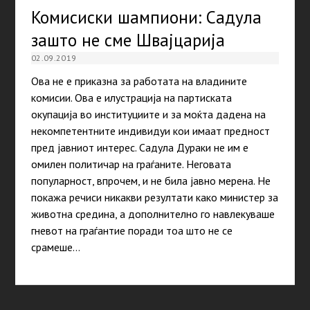
Комисиски шампиони: Садула
зашто не сме Швајцарија
02.09.2019
Ова не е приказна за работата на владините
комисии. Ова е илустрација на партиската
окупација во институциите и за моќта дадена на
некомпетентните индивидуи кои имаат предност
пред јавниот интерес. Садула Дураки не им е
омилен политичар на граѓаните. Неговата
популарност, впрочем, и не била јавно мерена. Не
покажа речиси никакви резултати како министер за
животна средина, а дополнително го навлекуваше
гневот на граѓантие поради тоа што не се
срамеше…