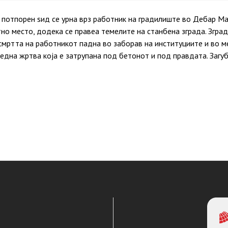
 потпорен ѕид се урна врз работник на градилиште во Дебар М
но место, додека се правеа темелите на станбена зграда. Зград
смртта на работникот падна во заборав на институциите и во 
 една жртва која е затрупана под бетонот и под правдата. Загуб