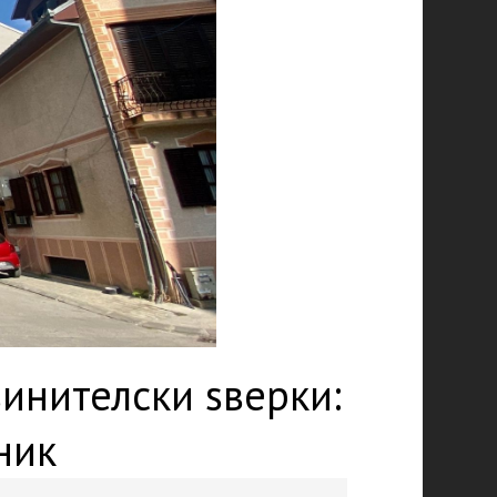
винителски ѕверки:
ник