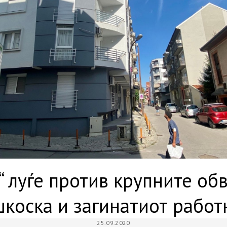
“ луѓе против крупните об
шкоска и загинатиот работ
25.09.2020