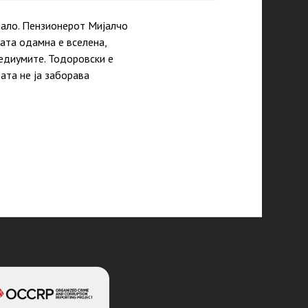
аало. Пензионерот Мијалчо
ата одамна е вселена,
медиумите. Тодоровски е
ата не ја заборава