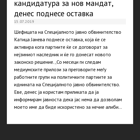
кандидатура за нов мандат,
денес поднесе оставка
15.07.2019
Шефицата на Специјалното јавно обвинителство
Катица Јанева поднесе оставка, која ќе се
активира кога партиите ќе се договорат за
нејзиниот наследник и ќе го донесат новото
законско решение. „Со месеци ги следам
медиумските прилози за преговорите меѓу
работните групи на политичките партиите за
иднината на Специјалното јавно обвинителство.
Еве, денес ја користам приликата да ја
информирам јавноста дека јас нема да дозволам
моето име да биде искористено за нечие алиби…