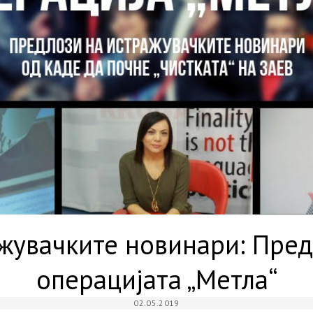
жувачките новинари: Пред
операцијата „Метла“
02.05.2019