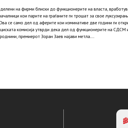
делени на фирми блиски до функционерите на власта, вработу
ачалници кои парите на граѓаните ги трошат за свое луксузира
Ова се само дел од аферите кои изминативе две години ги откр
циската комисија утврди дека дел од функционерите на СДСМ 
роднини, премиерот Зоран Заев најави метла.…