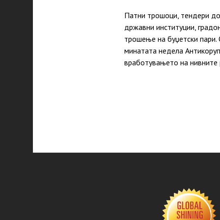
Патни трошоци, тендери до
државни институции, градон
трошење на буџетски пари. 
минатата недела Антикоруп
вработувањето на нивните 