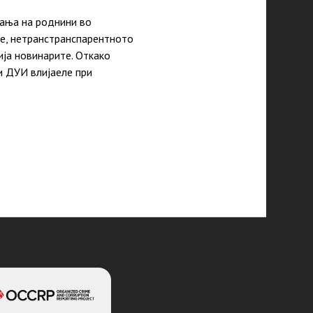
вања на роднини во
ње, нетранстранспарентното
ија новинарите. Откако
и ДУИ влијаеле при