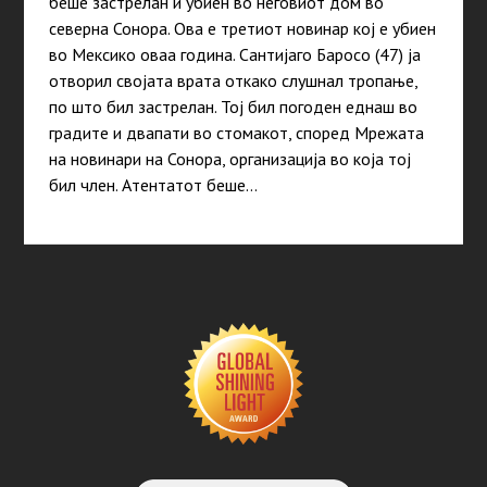
беше застрелан и убиен во неговиот дом во
северна Сонора. Ова е третиот новинар кој е убиен
во Мексико оваа година. Сантијаго Баросо (47) ја
отворил својата врата откако слушнал тропање,
по што бил застрелан. Тој бил погоден еднаш во
градите и двапати во стомакот, според Мрежата
на новинари на Сонора, организација во која тој
бил член. Атентатот беше…