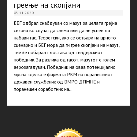
греење на скопјани
05.11.2020
БЕГ одбрал снабдувач со мазут за целата грејна
сезона во случај да снема или да не успее да
набави гас. Теоретски, ако се оствари најцрното
сценарио и БЕГ мора да ги грее скопјани на мазут,
тие ќе побараат достава од тендерскиот
победник. За разлика од гасот, мазутот е голем
аерозагадувач. Победник на оваа потенцијално
мрсна зделка е фирмата РКМ на поранешниот
државен службеник од ВМРО ДПМНЕ и
поранешен соработник на…