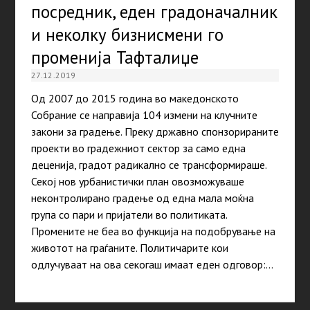
посредник, еден градоначалник
и неколку бизнисмени го
променија Тафталиџе
27.12.2019
Од 2007 до 2015 година во македонското
Собрание се направија 104 измени на клучните
закони за градење. Преку државно спонзорираните
проекти во градежниот сектор за само една
деценија, градот радикално се трансформираше.
Секој нов урбанистички план овозможуваше
неконтролирано градење од една мала моќна
група со пари и пријатели во политиката.
Промените не беа во функција на подобрување на
животот на граѓаните. Политичарите кои
одлучуваат на ова секогаш имаат еден одговор:…