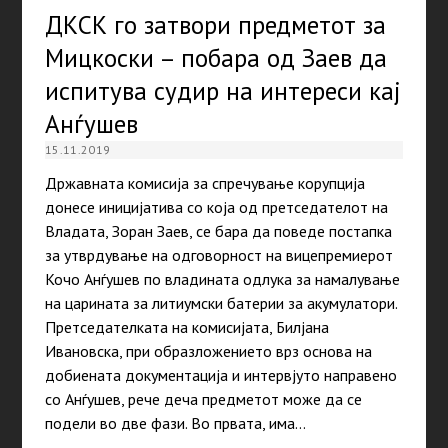
ДКСК го затвори предметот за
Мицкоски – побара од Заев да
испитува судир на интереси кај
Анѓушев
15.11.2019
Државната комисија за спречување корупција
донесе иницијатива со која од претседателот на
Владата, Зоран Заев, се бара да поведе постапка
за утврдување на одговорност на вицепремиерот
Кочо Анѓушев по владината одлука за намалување
на царината за литиумски батерии за акумулатори.
Претседателката на комисијата, Билјана
Ивановска, при образложението врз основа на
добиената документација и интервјуто направено
со Анѓушев, рече деча предметот може да се
подели во две фази. Во првата, има…