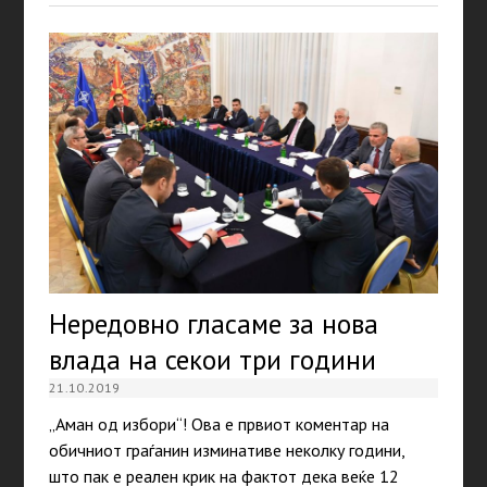
Нередовно гласаме за нова
влада на секои три години
21.10.2019
„Аман од избори“! Ова е првиот коментар на
обичниот граѓанин изминативе неколку години,
што пак е реален крик на фактот дека веќе 12