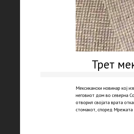
Трет ме
Мексикански новинар кој из
неговиот дом во северна Сон
отворил својата врата отка
стомакот, според Мрежата н