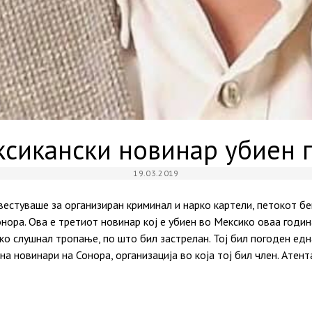
ксикански новинар убиен 
19.03.2019
вестуваше за организиран криминал и нарко картели, петокот бе
ора. Ова е третиот новинар кој е убиен во Мексико оваа година.
ко слушнал тропање, по што бил застрелан. Тој бил погоден ед
а новинари на Сонора, организација во која тој бил член. Атен