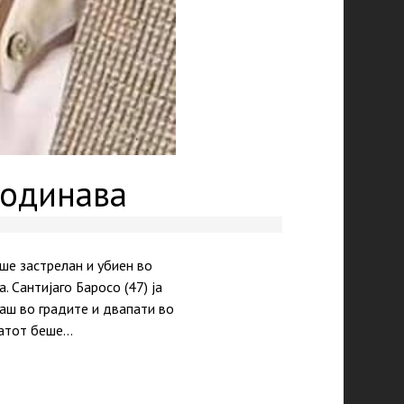
годинава
ше застрелан и убиен во
 Сантијаго Баросо (47) ја
наш во градите и двапати во
татот беше…