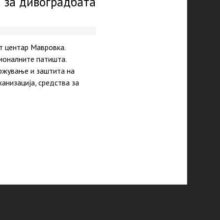
 за дивоградбата
т центар Мавровка.
гионалните патишта.
држување и заштита на
анизација, средства за