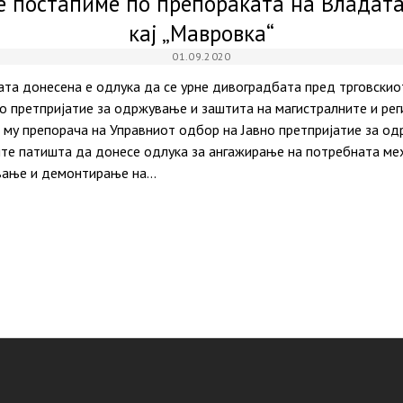
е постапиме по препораката на Владата
кај „Мавровка“
01.09.2020
ата донесена е одлука да се урне дивоградбата пред трговскио
то претпријатие за одржување и заштита на магистралните и ре
 му препорача на Управниот одбор на Јавно претпријатие за о
ите патишта да донесе одлука за ангажирање на потребната мех
ивање и демонтирање на…