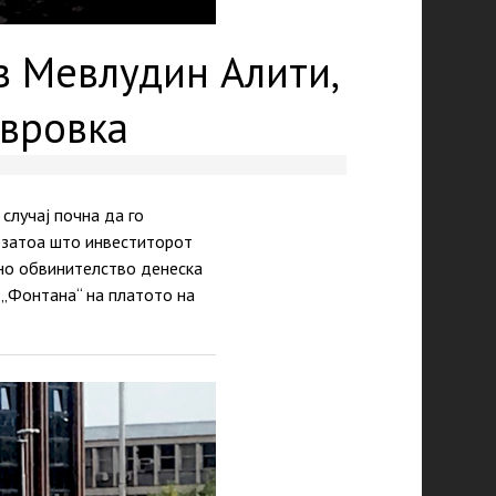
в Мевлудин Алити,
авровка
случај почна да го
, затоа што инвеститорот
вно обвинителство денеска
 „Фонтана“ на платото на