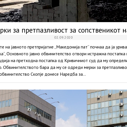
рки за претпазливост за сопственикот 
02.09.2020
те на јавното претпријатие „Македонија пат“ почнаа да ја ури
ка“, Основното јавно обвинителство отвори истражна постапка
удија на претходна постапка од Кривичниот суд да му определ
. Обвинителството бара да му се одреди мерки за претпазливос
 обвинителство Скопје донесе Наредба за…