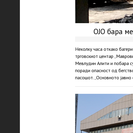
ОЈО бара ме
Неколку часа откако багери
трговскиот центар „Мавров
Мевлудин Алити и побара с
поради опасност од бегство
пасошот. „Основното јавно