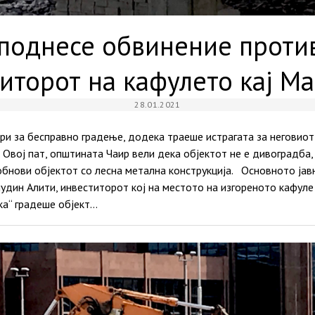
поднесе обвинение проти
иторот на кафулето кај М
28.01.2021
ри за бесправно градење, додека траеше истрагата за неговиот 
 Овој пат, општината Чаир вели дека објектот не е дивоградба
обнови објектот со лесна метална конструкција. Основното ја
удин Алити, инвеститорот кој на местото на изгореното кафуле
ка“ градеше објект…