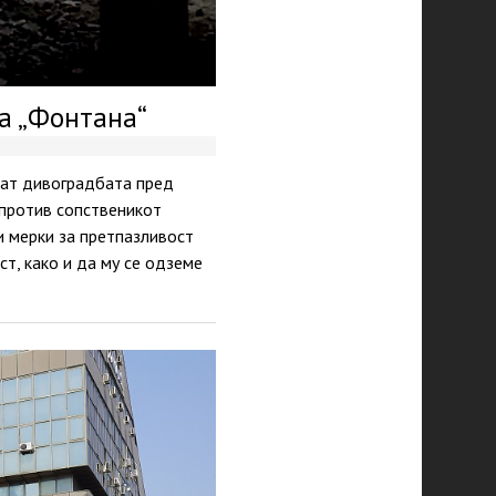
на „Фонтана“
ваат дивоградбата пред
 против сопственикот
и мерки за претпазливост
т, како и да му се одземе