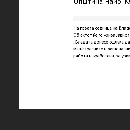
Општина Чаир: Ќ
На првата седница на Влад
Објектот ќе го урива Јавно
„Владата донесе одлука да
магистралните и регионалн
работа и вработени, за ур