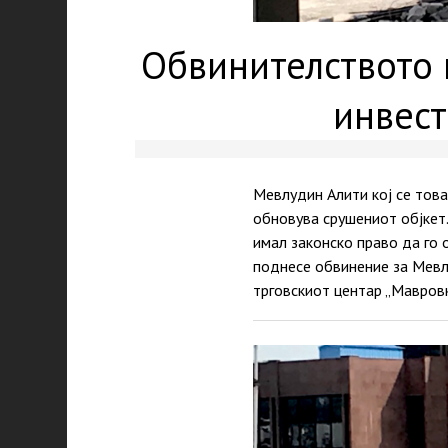
Обвинителството 
инвест
Мевлудин Алити кој се това
обновува срушениот објкет.
имал законско право да го 
поднесе обвинение за Мевл
трговскиот центар „Мавров