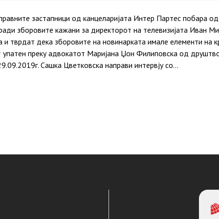
 правните застапници од канцеларијата Интер Партес побара о
ради зборовите кажани за директорот на телевизијата Иван Мир
 и тврдат дека зборовите на новинарката имале елементи на к
т упатен преку адвокатот Маријaна Џон Филиповска од друштво
29.09.2019г. Сашка Цветковска направи интервју со…