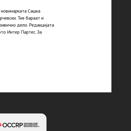
д новинарката Сашка
чевски. Тие бараат и
ривично дело. Редакцијата
то Интер Партес. За