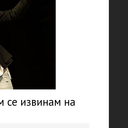
м се извинам на
и