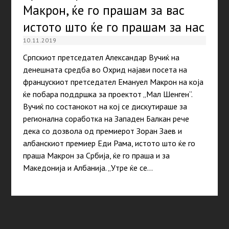
Макрон, ќе го прашам за вас
истото што ќе го прашам за нас
10.11.2019
Српскиот претседател Александар Вучиќ на
денешната средба во Охрид најави посета на
францускиот претседател Емануел Макрон на која
ќе побара поддршка за проектот „Мал Шенген“.
Вучиќ по состанокот на кој се дискутираше за
регионална соработка на Западен Балкан рече
дека со дозвола од премиерот Зоран Заев и
албанскиот премиер Еди Рама, истото што ќе го
праша Макрон за Србија, ќе го праша и за
Македонија и Албанија. „Утре ќе се…