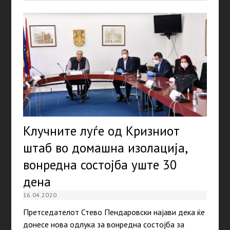
Клучните луѓе од Кризниот
штаб во домашна изолација,
вонредна состојба уште 30
дена
16.04.2020
Претседателот Стево Пендаровски најави дека ќе
донесе нова одлука за вонредна состојба за