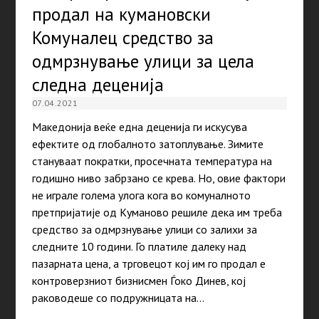
продал на кумановски
Комуналец средство за
одмрзнување улици за цела
следна деценија
07.04.2021
Македонија веќе една деценија ги искусува
ефектите од глобалното затоплување. Зимите
стануваат пократки, просечната температура на
годишно ниво забрзано се крева. Но, овие фактори
не играле голема улога кога во комуналното
претпријатије од Куманово решиле дека им треба
средство за одмрзнување улици со залихи за
следните 10 години. Го платиле далеку над
пазарната цена, а трговецот кој им го продал е
контроверзниот бизнисмен Ѓоко Динев, кој
раководеше со подружницата на…