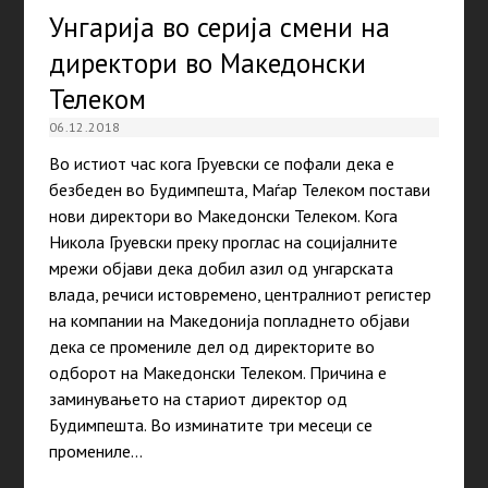
Унгарија во серија смени на
директори во Македонски
Телеком
06.12.2018
Во истиот час кога Груевски се пофали дека е
безбеден во Будимпешта, Маѓар Телеком постави
нови директори во Македонски Телеком. Кога
Никола Груевски преку проглас на социјалните
мрежи објави дека добил азил од унгарската
влада, речиси истовремено, централниот регистер
на компании на Македонија попладнето објави
дека се промениле дел од директорите во
одборот на Македонски Телеком. Причина е
заминувањето на стариот директор од
Будимпешта. Во изминатите три месеци се
промениле…