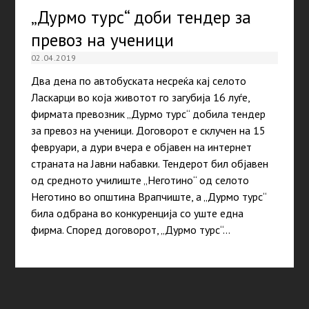
„Дурмо турс“ доби тендер за
превоз на ученици
02.04.2019
Два дена по автобуската несреќа кај селото
Ласкарци во која животот го загубија 16 луѓе,
фирмата превозник „Дурмо турс“ добила тендер
за превоз на ученици. Договорот е склучен на 15
февруари, а дури вчера е објавен на интернет
страната на Јавни набавки. Тендерот бил објавен
од средното училиште „Неготино“ од селото
Неготино во општина Врапчиште, а „Дурмо турс“
била одбрана во конкуренција со уште една
фирма. Според договорот, „Дурмо турс“…