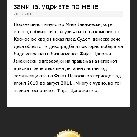
замина, удривте по мене
20.12.2019
Поранешниот министер Миле Јанакиески, кој е
еден од обвинетите за уривањето на комплексот
Космос, во својот исказ пред Судот, денеска рече
дека објектот е дивоградба и повторно побара да
биде испрашан и бизнисменот Фијат Цаноски.
Јанакиески, одговарајќи на прашања на неговиот
адвокат, рече дека има детален листинг од
комуникацијата на Фијат Цаноски во периодот од
април 2010 до август 2011. „Многу е чудно, во тој
период господинот Фијат Цаноски има…