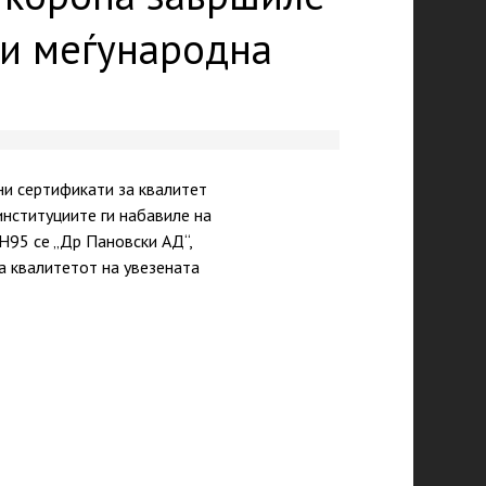
ди меѓународна
ни сертификати за квалитет
институциите ги набавиле на
Н95 се „Др Пановски АД“,
а квалитетот на увезената