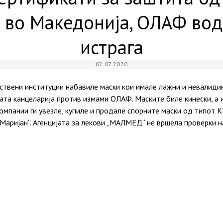
 во Македонија, ОЛАФ во
истрага
02.07.2020
вствени институции набавиле маски кои имале лажни и невалиди
ката канцеларија против измами ОЛАФ. Маските биле кинески, а 
омпании ги увезле, купиле и продале спорните маски од типот К
Маријан“. Агенцијата за лекови „МАЛМЕД“ не вршела проверки н