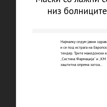
низ болниците
Најмалку седум јавни здра
и се под истрага на Европс
тендер. Трите македонски к
„Систина Фармација“ и „КМ 
заштитна опрема затоа…