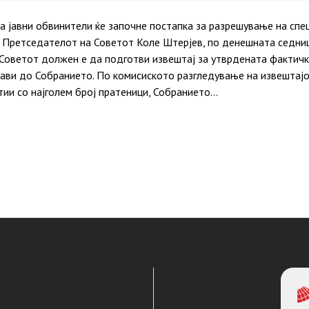
а јавни обвинители ќе започне постапка за разрешување на спец
. Претседателот на Советот Коле Штерјев, по денешната седниц
Советот должен е да подготви извештај за утврдената фактичка
тави до Собранието. По комисиското разгледување на извештај
тии со најголем број пратеници, Собранието…