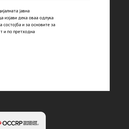
ијалната јавна
а изјави дека оваа одлука
 состојба и за основите за
от и по претходна