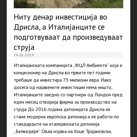
Ниту денар инвестиција во
Дрисла, а Италијанците се
подготвуваат да произведуваат
струја
24.01.2019
Италијанската компанијата „ФЦЛ Амбиенте“ која е
концесионер на Дрисла во првите пет години
требаше да инвестира 73 милиони евра. Иако
досега од најавените инвестиции нема ништо,
Италијанците заедно со партнери од Лондон пред
еден месец отворија фирма за производство на
струја До 2016 година депонијата Дрисла ќе
стане модерна европска депонија и ќе работи по
стандардите на италијанската депонија
„Белведере“. Оваа изјава на Коце Трајановски,