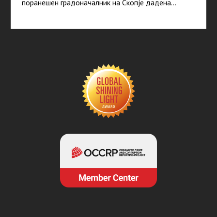
поранешен градоначалник на Скопје дадена…