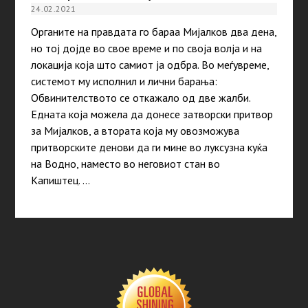
24.02.2021
Органите на правдата го бараа Мијалков два дена,
но тој дојде во свое време и по своја волја и на
локација која што самиот ја одбра. Во меѓувреме,
системот му исполнил и лични барања:
Обвинителството се откажало од две жалби.
Едната која можела да донесе затворски притвор
за Мијалков, а втората која му овозможува
притворските денови да ги мине во луксузна куќа
на Водно, наместо во неговиот стан во
Капиштец. …