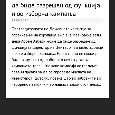
да биде разрешен од функција
и во изборна кампања
25.06.2020
Претседателката на Државната комисија за
спречивање на корупција, Билјана Ивановска вели
дека Арбен Зибери може да биде разрешен од
функцијата директор на Центарот за јавно здравје
иако е изборна кампања. Единствено не може да
биде отпуштен од рабоното место додека
кампањата трае. „Ние како комисија не гледаме
правни пречки за да се спроведе мислата на
министерот, дотолку повеќе што во забраните во
изборниот законик и во нашиот закон стои дека…