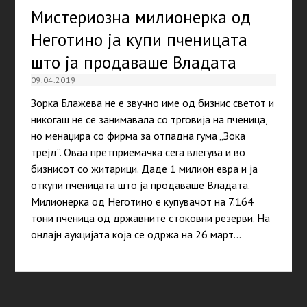
Мистериозна милионерка од
Неготино ја купи пченицата
што ја продаваше Владата
09.04.2019
Зорка Блажева не е звучно име од бизнис светот и
никогаш не се занимавала со трговија на пченица,
но менаџира со фирма за отпадна гума „Зока
трејд“. Oваа претприемачка сега влегува и во
бизнисот со житарици. Даде 1 милион евра и ја
откупи пченицата што ја продаваше Владата.
Милионерка од Неготино е купувачот на 7.164
тони пченица од државните стоковни резерви. На
онлајн аукцијата која се одржа на 26 март…