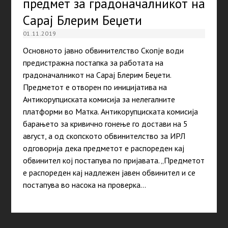
предмет за градоначалникот на
Сарај Блерим Беџети
01.11.2019
Основното јавно обвинителство Скопје води
предистражна постапка за работата на
градоначалникот на Сарај Блерим Беџети.
Предметот е отворен по иницијатива на
Антикорупциската комисија за нелегалните
платформи во Матка. Антикорупциската комисија
барањето за кривично гонење го достави на 5
август, а од скопското обвинителство за ИРЛ
одговорија дека предметот е распореден кај
обвинител кој постапува по пријавата. „Предметот
е распореден кај надлежен јавен обвинител и се
постапува во насока на проверка…