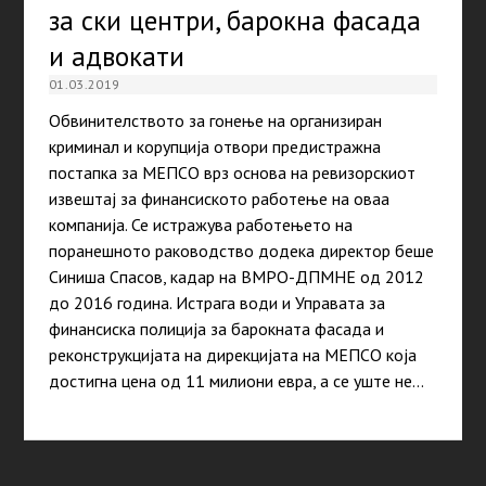
за ски центри, барокна фасада
и адвокати
01.03.2019
Обвинителството за гонење на организиран
криминал и корупција отвори предистражна
постапка за МЕПСО врз основа на ревизорскиот
извештај за финансиското работење на оваа
компанија. Се истражува работењето на
поранешното раководство додека директор беше
Синиша Спасов, кадар на ВМРО-ДПМНЕ од 2012
до 2016 година. Истрага води и Управата за
финансиска полиција за барокната фасада и
реконструкцијата на дирекцијата на МЕПСО која
достигна цена од 11 милиони евра, а се уште не…