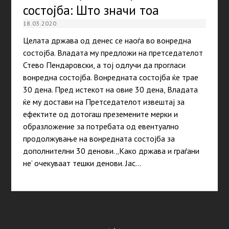
состојба: Што значи тоа
18.03.2020
Целата држава од денес се наоѓа во вонредна
состојба. Владата му предложи на претседателот
Стево Пендаровски, а тој одлучи да прогласи
вонредна состојба. Вонредната состојба ќе трае
30 дена. Пред истекот на овие 30 дена, Владата
ќе му достави на Претседателот извештај за
ефектите од дотогаш преземените мерки и
образложение за потребата од евентуално
продолжување на вонредната состојба за
дополнителни 30 денови. „Како држава и граѓани
не’ очекуваат тешки денови. Јас…