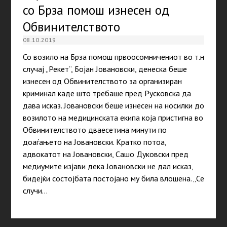
со Брза помош изнесен од
Обвинителството
08.10.2019
Со возило на Брза помош првоосомничениот во т.н
случај „Рекет“, Бојан Јовановски, денеска беше
изнесен од Обвинителството за организиран
криминал каде што требаше пред Русковска да
дава исказ. Јовановски беше изнесен на носилки до
возилото на медицинската екипа која пристигна во
Обвинителството дваесетина минути по
доаѓањето на Јовановски. Кратко потоа,
адвокатот на Јовановски, Сашо Дуковски пред
медиумите изјави дека Јовановски не дал исказ,
бидејќи состојбата постојано му била влошена. „Се
случи…