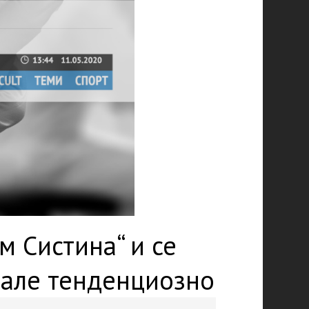
м Систина“ и се
вале тенденциозно