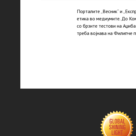
Порталите „Весник“ и „Експ
етика во медиумите. До Ком
со брзите тестови на Аџиба
треба војнава на Филипче 