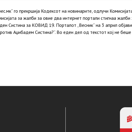
рес.мк“ го прекршија Кодексот на новинарите, одлучи Комисијат
исијата за жалби за овие два интернет портали стигнаа жалби 
ден Систина за КОВИД 19. Порталот „Весник“ на 3 април објави
против Аџибадем Систина?“. Во еден дел од текстот кој не беш