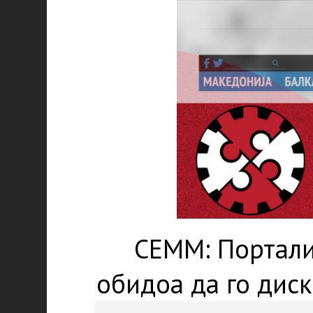
СЕММ: Порталит
обидоа да го дис