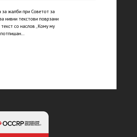
а за жалби при Советот за
за нивни текстови поврзани
 текст со наслов „Кому му
е потпишан…