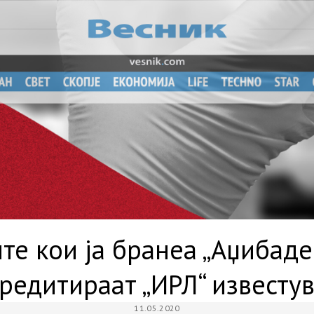
е кои ја бранеа „Аџибаде
кредитираат „ИРЛ“ известу
11.05.2020