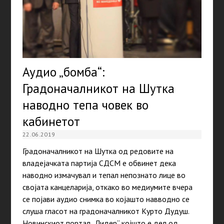
Аудио „бомба“:
Градоначалникот на Шутка
наводно тепа човек во
кабинетот
22.06.2019
Градоначалникот на Шутка од редовите на
владејачката партија СДСМ е обвинет дека
наводно измачувал и тепал непознато лице во
својата канцеларија, откако во медиумите вчера
се појави аудио снимка во којашто навводно се
слуша гласот на градоначалникот Курто Дудуш.
Новинскиот портал „Лидер“ којшто е дел од