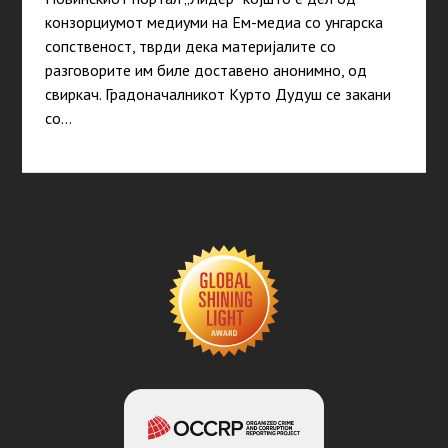
конзорциумот медиуми на Ем-медиа со унгарска
сопственост, тврди дека материјалите со
разговорите им биле доставено анонимно, од
свиркач. Градоначалникот Курто Дудуш се закани
со…